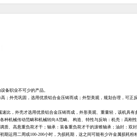
动设备职业不可少的产品。
力高；外壳巩固，选用优质铝合金压铸而成；外型美观，规划合理，可正
践减速比，外壳才选用优质铝合金压铸而成，外形美观、重量轻，该机具有
种机械传动范畴和机械转向A范畴。 构造、特性与反响：机壳：高刚性F
合金刚调质、高悬重负荷才干；轴承：装备重负荷才干的滚锥轴承；油封：
初期运用二周或100-200小时，为损耗期，这之间可能有少许金属损耗