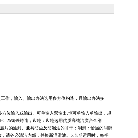
反工作，输入、输出办法选用多方位构造，且输出办法多
多方位输入或输出、可单输入双输出,也可单输入单输出，规
C-25铸铁铸造；齿轮：齿轮选用优质高纯洁度合金刚
双封唇片的油封、兼具防尘及防漏油的才干；润滑：恰当的润滑
粉粒，请务必清洁内部，并换新润滑油。b.长期运用时，每半