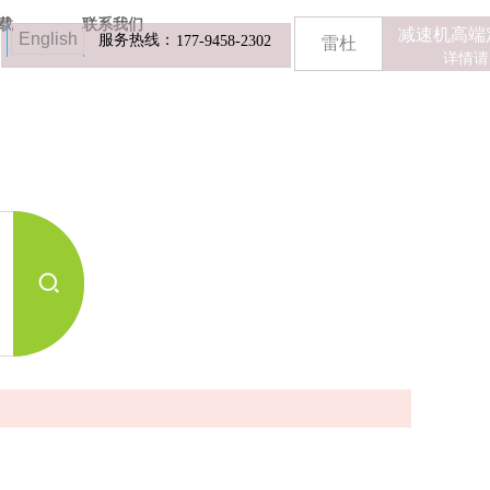
载
联系我们
减速机高端
English
服务热线：
177-9458-2302
雷杜
详情请