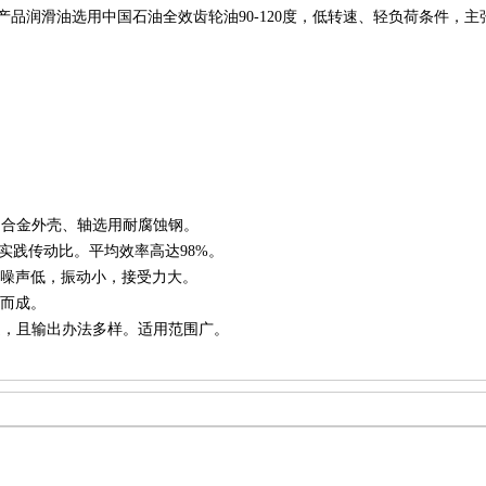
类：本产品润滑油选用中国石油全效齿轮油90-120度，低转速、轻负荷条件
铝合金外壳、轴选用耐腐蚀钢。
1悉数为实践传动比。平均效率高达98%。
噪声低，振动小，接受力大。
磨而成。
造，且输出办法多样。适用范围广。