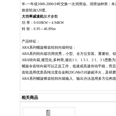
年-一年或1000-2000小时交换一次润滑油。润滑油种
效齿轮油120度。
大功率减速机
技术参数
功 率：0.018KW～4.94KW
转 矩：6.95～46.8Nm
产品特征：
ARA系列螺旋锥齿轮转向箱特征：
ARA系列转向箱功用优秀，小型、全方位安装、重量轻、
ARA转向箱,规范化,多种类,速比1:1、1.5:1、2:1、3:
螺旋伞齿转向箱可以正反工作，低速或高速传动平稳，而且
齿轮选用优质高纯洁度合金刚20CrMnTiH渗碳淬火，及研
ARA系列螺旋锥齿轮转向箱输入、输出办法选用多方位构
相关商品