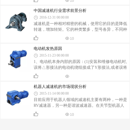
10
大功率减速机的种类，如铸铁蜗轮减速机、铝合金蜗
轮减速机、齿轮减速机等。 一、减速机结构及附
中国减速机行业需求前景分析
件型式确定后，在了解减速机结构的基础上，根据工
2016-12-31 00:00:00
况要求，初步确定如下内容： 1.减速机的传动级
减速机是一种相对精密的机械，使用它的目的是降低
数根据工作转速的要求和传动部件的类型、传动比、
转速，增加转矩。它的种类繁多，型号各异，不同种
空间位置和尺寸的要求确定。 2.确定传动部件的
类有不同的用途。减速器的种类繁多，按照传动类型
布置形式。如果没有特殊要求，则应尽可能水平地布
10
可分为齿轮减速器、蜗杆减速器和行星齿轮减速器；
置轴（如水平减速机）。对于两级圆柱齿轮减
按照传动级数不同可分为单级和多级减速器；
电动机发热原因
2015-11-23 00:00:00
1、电动机本身内部的原因：(1)安装和维修电动机时,
误将△形接法的电动机绕组接成了Y形接法,或者误将
Y形接法的接成了△形。(2)绕组相间、匝间短路或接
地,导致绕组电流增大,三相电流不平衡,使电动机过
热。
机器人减速机的市场现状分析
2015-11-14 00:00:00
目前应用于机器人领域的减速机主要有两种，一种是
RV减速器，另一种是谐波减速器。在关节型机器人
中，由于RV减速器具有更高的刚度和回转精度，一般
10
将RV减速器放置在机座、大臂、肩部等重负载的位
置，而将谐波减速器放置在小臂、腕部或手部。