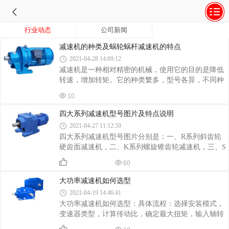
行业动态
公司新闻
减速机的种类及蜗轮蜗杆减速机的特点
2021-04-28 14:09:12
减速机是一种相对精密的机械，使用它的目的是降低
转速，增加转矩。它的种类繁多，型号各异，不同种
类有不同的用途。减速器的种类减速器的种类繁多，
10
按照传动类型可分为齿轮减速器、蜗杆减速器和行星
齿轮减速器；按照传动级数不同可分为单级和多级减
四大系列减速机型号图片及特点说明
速器；按照齿轮形状可分为圆柱齿轮减速器、圆锥齿
2021-04-27 11:12:59
轮减速器和圆锥－圆柱齿轮减速器；按照传动的布置
四大系列减速机型号图片分别是：一、R系列斜齿轮
形式又可分为展开式、分流式和同轴式减速器。蜗轮
硬齿面减速机，二、K系列螺旋锥齿轮减速机，三、S
蜗杆减速机的特点蜗轮蜗杆减速机的主要特点是具有
系列斜齿轮蜗轮蜗杆减速机，四、F系列平行轴斜齿
反向自锁功能，可以有较大的减速比，输入轴和输出
60
轮减速机。具体减速图片和特点查看详情
轴不在同一轴线上，也不在同一平面上。但是
大功率减速机如何选型
2021-04-19 14:46:41
大功率减速机如何选型：具体流程：选择安装模式，
变速器类型，计算传动比，确定最大扭矩，输入轴转
速，计算功率，检查加热并选择型号。 首先确定